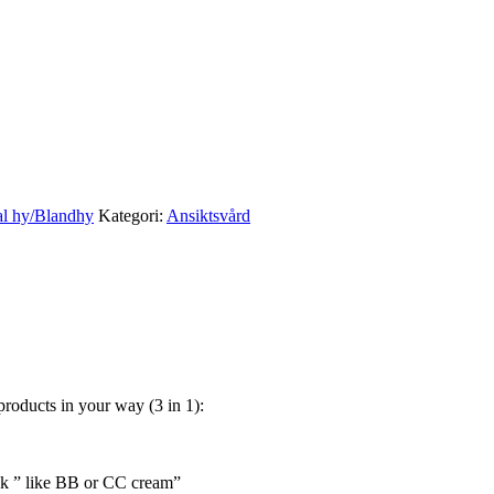
l hy/Blandhy
Kategori:
Ansiktsvård
products in your way (3 in 1):
ook ” like BB or CC cream”