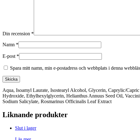
Din recension
*
Namn
*
E-post
*
Spara mitt namn, min e-postadress och webbplats i denna webbläsa
Aqua, Isoamyl Laurate, Isostearyl Alcohol, Glycerin, Caprylic/Capr
Hydroxide, Ethylhexylglycerin, Helianthus Annuus Seed Oil, Vaccini
Sodium Salicylate, Rosmarinus Officinalis Leaf Extract
Liknande produkter
Slut i lager
Läs mer