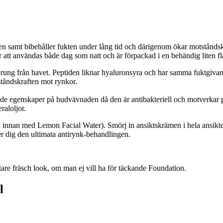
den samt bibehåller fukten under lång tid och därigenom ökar motstånd
r att användas både dag som natt och är förpackad i en behändig liten fl
sprung från havet. Peptiden liknar hyaluronsyra och har samma fuktgi
tåndskraften mot rynkor.
de egenskaper på hudvävnaden då den är antibakteriell och motverkar 
raloljor.
innan med Lemon Facial Water). Smörj in ansiktskrämen i hela ansiktet o
r dig den ultimata antirynk-behandlingen.
are fräsch look, om man ej vill ha för täckande Foundation.
l