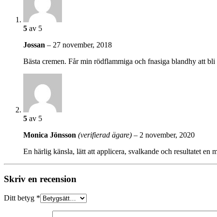
5
av 5
Jossan
–
27 november, 2018
Bästa cremen. Får min rödflammiga och fnasiga blandhy att bli f
5
av 5
Monica Jönsson
(verifierad ägare)
–
2 november, 2020
En härlig känsla, lätt att applicera, svalkande och resultatet en 
Skriv en recension
Ditt betyg
*