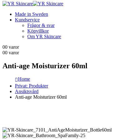
Made in Sweden
Kundservice
Frågor & svar
Köpvillkor
Om YR Skincare
0
0 varor
0
0 varor
Anti-age Moisturizer 60ml
Home
Privat: Produkter
Ansiktsvård
Anti-age Moisturizer 60ml