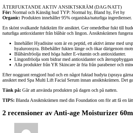
ÅTERFUKTANDE AKTIV ANSIKTSKRÄM (DAG/NATT)
För:
Normal och Känslig hud TYP: Normal hy, Bland hy, Fet hy
Organic:
Produkten innehåller 95% organiska/naturliga ingredienser.
En skönt svalkande fuktkräm för ansiktet. Ger omedelbar fukt till hu
naturliga antioxidanter från blåbär och lingon. Ansiktskrämen fungera
Innehåller Hyadisine som är en peptid, ett aktivt ämne med ur
hyaluronsyra. Bibehåller fukten länge och ökar därigenom mots
Blåbärsfröolja med höga halter E-vitamin och antioxidanter.
Lingonfröolja som bidrar med antioxidanter och återuppbyggan
Alla produkter från YR Skincare är fria från parabener och mine
Efter noggrant rengjord hud och en något fuktad hudyta (spraya gärna 
ansiktet med Spa Multi Lift Facial Serum innan ansiktskrämen. Det ge
Tänk på:
Går att använda produkten på dagen och på natten.
TIPS:
Blanda Ansiktskrämen med din Foundation om för att få en lätt
2 recensioner av
Anti-age Moisturizer 60m