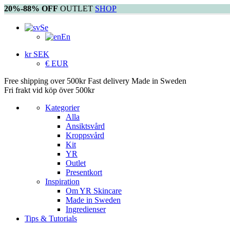
20%-88% OFF
OUTLET
SHOP
Se
En
kr SEK
€ EUR
Free shipping over 500kr
Fast delivery
Made in Sweden
Fri frakt vid köp över 500kr
Kategorier
Alla
Ansiktsvård
Kroppsvård
Kit
YR
Outlet
Presentkort
Inspiration
Om YR Skincare
Made in Sweden
Ingredienser
Tips & Tutorials