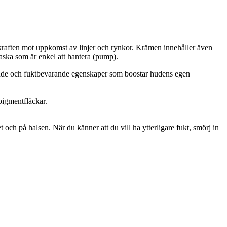
skraften mot uppkomst av linjer och rynkor. Krämen innehåller även
aska som är enkel att hantera (pump).
vande och fuktbevarande egenskaper som boostar hudens egen
pigmentfläckar.
ch på halsen. När du känner att du vill ha ytterligare fukt, smörj in