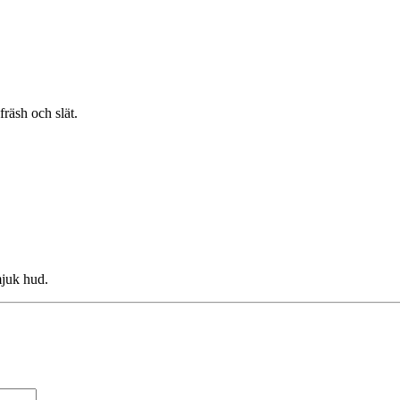
räsh och slät.
mjuk hud.