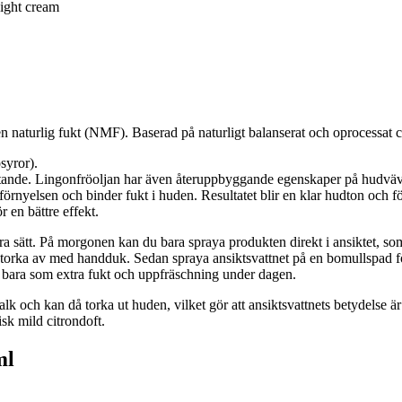
night cream
n naturlig fukt (NMF). Baserad på naturligt balanserat och oprocessat c
syror).
uktande. Lingonfröoljan har även återuppbyggande egenskaper på hudvä
lförnyelsen och binder fukt i huden. Resultatet blir en klar hudton och f
 en bättre effekt.
a sätt. På morgonen kan du bara spraya produkten direkt i ansiktet, so
orka av med handduk. Sedan spraya ansiktsvattnet på en bomullspad fö
r bara som extra fukt och uppfräschning under dagen.
lk och kan då torka ut huden, vilket gör att ansiktsvattnets betydelse ä
sk mild citrondoft.
ml