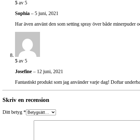
5
av 5
Sophia
–
5 juni, 2021
Har även använt den som setting spray över både minerpuder o
5
av 5
Josefine
–
12 juni, 2021
Fantastiskt produkt som jag använder varje dag! Doftar underb
Skriv en recension
Ditt betyg
*