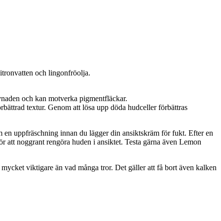
itronvatten och lingonfröolja.
vnaden och kan motverka pigmentfläckar.
örbättrad textur. Genom att lösa upp döda hudceller förbättras
m en uppfräschning innan du lägger din ansiktskräm för fukt. Efter en
r att noggrant rengöra huden i ansiktet. Testa gärna även Lemon
r mycket viktigare än vad många tror. Det gäller att få bort även kalken