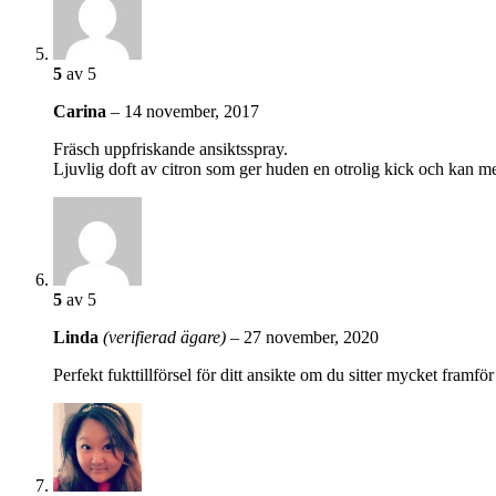
5
av 5
Carina
–
14 november, 2017
Fräsch uppfriskande ansiktsspray.
Ljuvlig doft av citron som ger huden en otrolig kick och kan m
5
av 5
Linda
(verifierad ägare)
–
27 november, 2020
Perfekt fukttillförsel för ditt ansikte om du sitter mycket framf