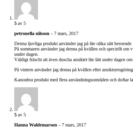
5
av 5
petronella nilsson
–
7 mars, 2017
Denna ljuvliga produkt använder jag på lite olika sätt beroende 
På sommaren använder jag denna på kvällen och speciellt om vi 
under dagen.
Väldigt fräscht att även duscha ansiktet lite lätt under dagen om
På vintern använder jag denna på kvällen efter ansiktsrengörin
Kanonbra produkt med flera användningsområden och doftar l
5
av 5
Hanna Waldemarson
–
7 mars, 2017