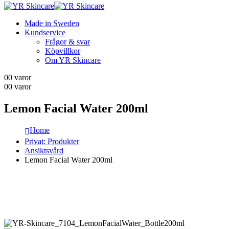
Made in Sweden
Kundservice
Frågor & svar
Köpvillkor
Om YR Skincare
0
0 varor
0
0 varor
Lemon Facial Water 200ml
Home
Privat: Produkter
Ansiktsvård
Lemon Facial Water 200ml