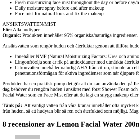
Fresh moisturizing face mist throughout the day or before day/
Daily moisture spray before and after makeup
Face mist for natural look and fix the makeup
ANSIKTSVATTEN/MIST
För:
Alla hudtyper
Organic:
Produkten innehåller 95% organiska/naturliga ingredienser.
Ansiktsvatten som rengör huden och återfuktar genom att tillföra hude
Innehåller NMF (Natural Moisturizing Factors: Urea och amino
Lingonfröolja som är rik på antioxidanter med utmärkta återf
Citronvatten innehåller naturlig AHA från citron, stimulerar cel
penetrationsförmågan för aktiva ingredienser som når djupare för
Produkten har en praktisk pump det gör att du kan använda den på fler
dag behöver du rengöra huden i ansiktet med först Shower Foam och t
Facial Water som en Face Mist efter att du lagt en snygg makeup elle
Tänk på:
Att vanligt vatten från våra kranar innehåller ofta mycket ka
från huden, så att hudytan blir så ren och återfuktad som möjligt. Magi
8 recensioner av
Lemon Facial Water 200