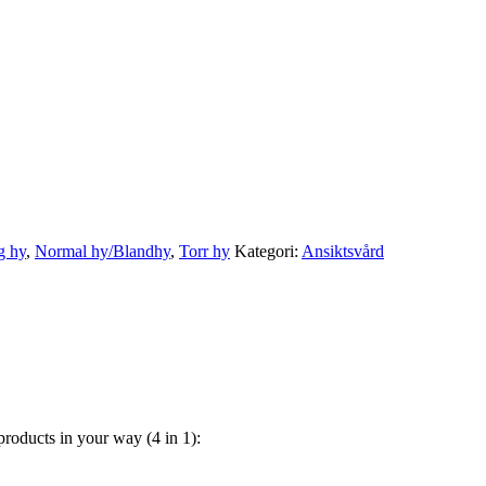
g hy
,
Normal hy/Blandhy
,
Torr hy
Kategori:
Ansiktsvård
products in your way (4 in 1):