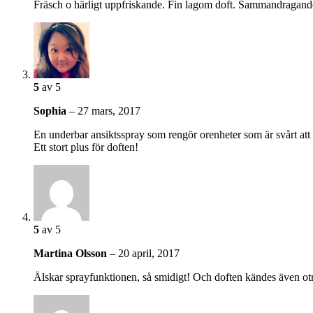
Fräsch o härligt uppfriskande. Fin lagom doft. Sammandragand
5
av 5
Sophia
–
27 mars, 2017
En underbar ansiktsspray som rengör orenheter som är svårt att
Ett stort plus för doften!
5
av 5
Martina Olsson
–
20 april, 2017
Älskar sprayfunktionen, så smidigt! Och doften kändes även otr