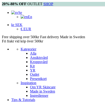
20%-88% OFF
OUTLET
SHOP
Se
En
kr SEK
€ EUR
Free shipping over 500kr
Fast delivery
Made in Sweden
Fri frakt vid köp över 500kr
Kategorier
Alla
Ansiktsvård
Kroppsvård
Kit
YR
Outlet
Presentkort
Inspiration
Om YR Skincare
Made in Sweden
Ingredienser
Tips & Tutorials