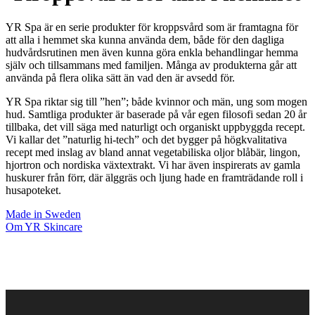
YR Spa är en serie produkter för kroppsvård som är framtagna för
att alla i hemmet ska kunna använda dem, både för den dagliga
hudvårdsrutinen men även kunna göra enkla behandlingar hemma
själv och tillsammans med familjen. Många av produkterna går att
använda på flera olika sätt än vad den är avsedd för.
YR Spa riktar sig till ”hen”; både kvinnor och män, ung som mogen
hud. Samtliga produkter är baserade på vår egen filosofi sedan 20 år
tillbaka, det vill säga med naturligt och organiskt uppbyggda recept.
Vi kallar det ”naturlig hi-tech” och det bygger på högkvalitativa
recept med inslag av bland annat vegetabiliska oljor blåbär, lingon,
hjortron och nordiska växtextrakt. Vi har även inspirerats av gamla
huskurer från förr, där älggräs och ljung hade en framträdande roll i
husapoteket.
Made in Sweden
Om YR Skincare