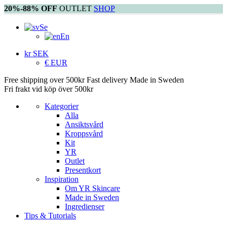
20%-88% OFF
OUTLET
SHOP
Se
En
kr SEK
€ EUR
Free shipping over 500kr
Fast delivery
Made in Sweden
Fri frakt vid köp över 500kr
Kategorier
Alla
Ansiktsvård
Kroppsvård
Kit
YR
Outlet
Presentkort
Inspiration
Om YR Skincare
Made in Sweden
Ingredienser
Tips & Tutorials