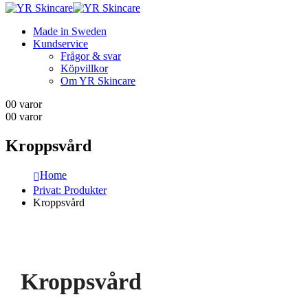
Made in Sweden
Kundservice
Frågor & svar
Köpvillkor
Om YR Skincare
0
0 varor
0
0 varor
Kroppsvård
Home
Privat: Produkter
Kroppsvård
Kroppsvård