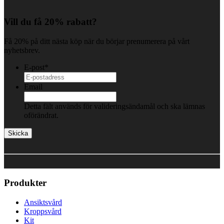
Vill du få 20% rabatt?
Få 20% på ditt nästa köp när du börjar prenumerera på vårt
nyhetsbrev.
E-post
*
Email
Detta fält används för valideringsändamål och ska lämnas
oförändrat.
Produkter
Ansiktsvård
Kroppsvård
Kit