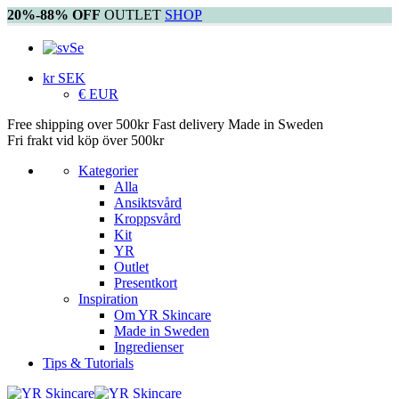
20%-88% OFF
OUTLET
SHOP
Se
kr SEK
€ EUR
Free shipping over 500kr
Fast delivery
Made in Sweden
Fri frakt vid köp över 500kr
Kategorier
Alla
Ansiktsvård
Kroppsvård
Kit
YR
Outlet
Presentkort
Inspiration
Om YR Skincare
Made in Sweden
Ingredienser
Tips & Tutorials