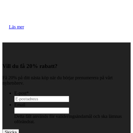
Tips & Tutorials
Här delar vi med oss av våra bästa tips och trix om våra
produkter och hudvård.
Läs mer
Vill du få 20% rabatt?
Få 20% på ditt nästa köp när du börjar prenumerera på vårt
nyhetsbrev.
E-post
*
Email
Detta fält används för valideringsändamål och ska lämnas
oförändrat.