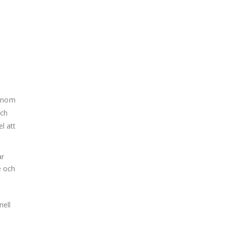
genom
och
l att
ar
e och
iell