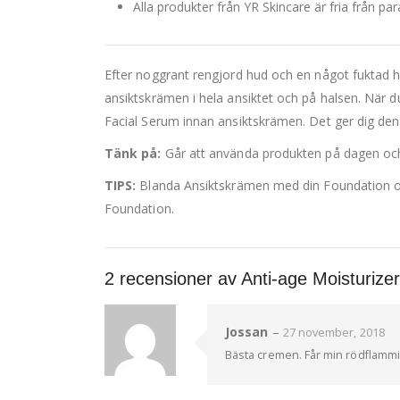
Alla produkter från YR Skincare är fria från pa
Efter noggrant rengjord hud och en något fuktad 
ansiktskrämen i hela ansiktet och på halsen. När du 
Facial Serum innan ansiktskrämen. Det ger dig den
Tänk på:
Går att använda produkten på dagen och
TIPS:
Blanda Ansiktskrämen med din Foundation om f
Foundation.
2 recensioner av
Anti-age Moisturize
Jossan
–
27 november, 2018
Bästa cremen. Får min rödflammiga