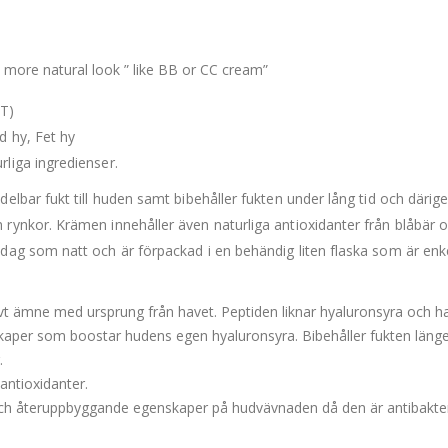
a more natural look ” like BB or CC cream”
T)
 hy, Fet hy
liga ingredienser.
elbar fukt till huden samt bibehåller fukten under lång tid och däri
rynkor. Krämen innehåller även naturliga antioxidanter från blåbär 
dag som natt och är förpackad i en behändig liten flaska som är enke
tivt ämne med ursprung från havet. Peptiden liknar hyaluronsyra och h
per som boostar hudens egen hyaluronsyra. Bibehåller fukten läng
.
antioxidanter.
och återuppbyggande egenskaper på hudvävnaden då den är antibakter