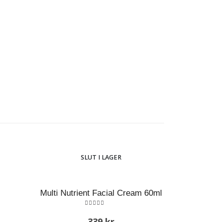
SLUT I LAGER
Multi Nutrient Facial Cream 60ml
5.00
out of 5
339
kr