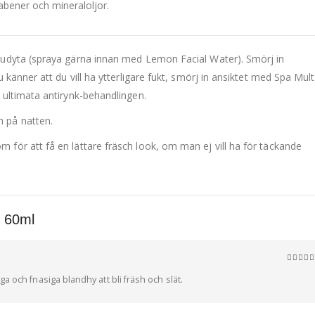
rabener och mineraloljor.
hudyta (spraya gärna innan med Lemon Facial Water). Smörj in
känner att du vill ha ytterligare fukt, smörj in ansiktet med Spa Multi
 ultimata antirynk-behandlingen.
 på natten.
ör att få en lättare fräsch look, om man ej vill ha för täckande
r 60ml
5
av 5
 och fnasiga blandhy att bli fräsh och slät.