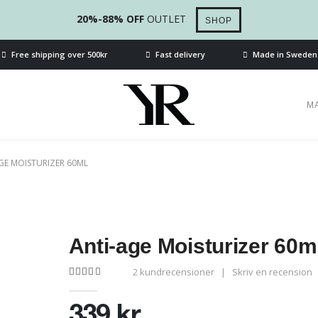
20%-88% OFF
OUTLET
SHOP
Free shipping over 500kr
Fast delivery
Made in Sweden
M
GE MOISTURIZER 60ML
Anti-age Moisturizer 60m
2
kundrecensioner
|
Skriv en recension
5.00
out of 5
339
kr