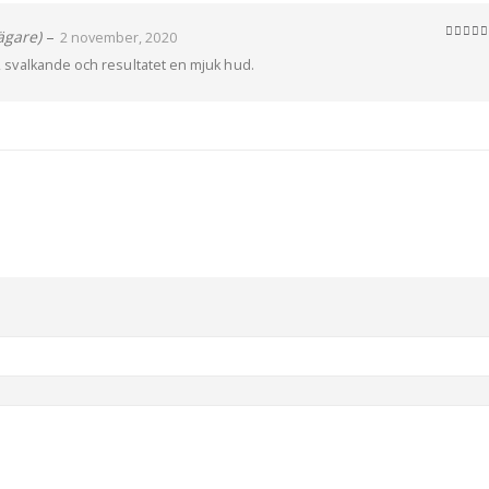
ägare)
–
2 november, 2020
5
av 5
ra, svalkande och resultatet en mjuk hud.