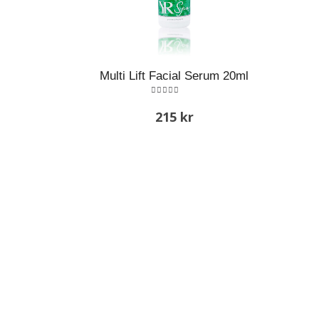
Multi Lift Facial Serum 20ml
5.00
out of 5
215
kr
Tips & Tutorials
Här delar vi med oss av våra bästa tips och trix om våra
produkter och hudvård.