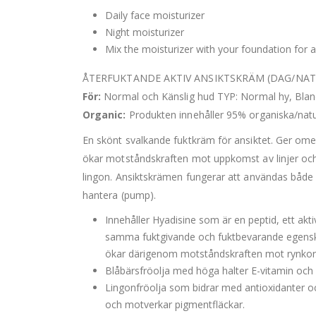
Daily face moisturizer
Night moisturizer
Mix the moisturizer with your foundation for 
ÅTERFUKTANDE AKTIV ANSIKTSKRÄM (DAG/NAT
För:
Normal och Känslig hud TYP: Normal hy, Bland
Organic:
Produkten innehåller 95% organiska/natur
En skönt svalkande fuktkräm för ansiktet. Ger omed
ökar motståndskraften mot uppkomst av linjer och 
lingon. Ansiktskrämen fungerar att användas både 
hantera (pump).
Innehåller Hyadisine som är en peptid, ett ak
samma fuktgivande och fuktbevarande egenska
ökar därigenom motståndskraften mot rynkor
Blåbärsfröolja med höga halter E-vitamin och 
Lingonfröolja som bidrar med antioxidanter 
och motverkar pigmentfläckar.