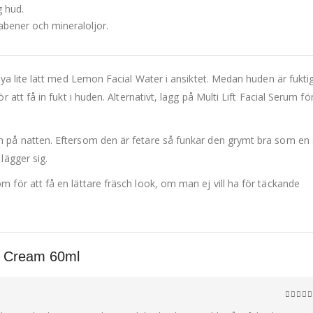
g hud.
rabener och mineraloljor.
ya lite lätt med Lemon Facial Water i ansiktet. Medan huden är fuktig
att få in fukt i huden. Alternativt, lägg på Multi Lift Facial Serum fö
 på natten. Eftersom den är fetare så funkar den grymt bra som en
lägger sig.
för att få en lättare fräsch look, om man ej vill ha för täckande
al Cream 60ml
5
av 5