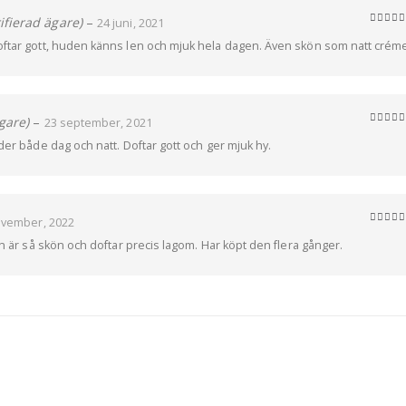
rifierad ägare)
–
24 juni, 2021
5
av 5
oftar gott, huden känns len och mjuk hela dagen. Även skön som natt crém
gare)
–
23 september, 2021
5
av 5
der både dag och natt. Doftar gott och ger mjuk hy.
ovember, 2022
5
av 5
en är så skön och doftar precis lagom. Har köpt den flera gånger.