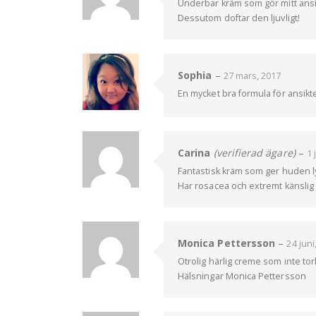
Underbar kräm som gör mitt ansikt
Dessutom doftar den ljuvligt!
Sophia
–
27 mars, 2017
En mycket bra formula för ansikt
Carina
(verifierad ägare)
–
1 
Fantastisk kräm som ger huden ly
Har rosacea och extremt känsli
Monica Pettersson
–
24 juni
Otrolig härlig creme som inte tork
Hälsningar Monica Pettersson