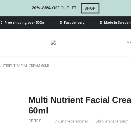
20%-88% OFF
OUTLET
SHOP
Free shipping over 500kr
Fast delivery
Made in Sweden
M
NUTRIENT FACIAL CREAM 60ML
Multi Nutrient Facial Cr
60ml
7
kundrecensioner
|
Skriv en recension
5.00
out of 5