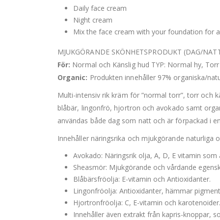
Daily face cream
Night cream
Mix the face cream with your foundation for a
MJUKGÖRANDE SKÖNHETSPRODUKT (DAG/NATT
För:
Normal och Känslig hud TYP: Normal hy, Torr
Organic:
Produkten innehåller 97% organiska/natur
Multi-intensiv rik kräm för ”normal torr”, torr och 
blåbär, lingonfrö, hjortron och avokado samt orga
användas både dag som natt och är förpackad i en s
Innehåller näringsrika och mjukgörande naturliga ol
Avokado: Näringsrik olja, A, D, E vitamin som
Sheasmör: Mjukgörande och vårdande egensk
Blåbärsfröolja: E-vitamin och Antioxidanter.
Lingonfröolja: Antioxidanter, hämmar pigmentfl
Hjortronfröolja: C, E-vitamin och karotenoider
Innehåller även extrakt från kapris-knoppar, s