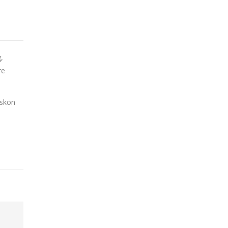
,
re
 skön