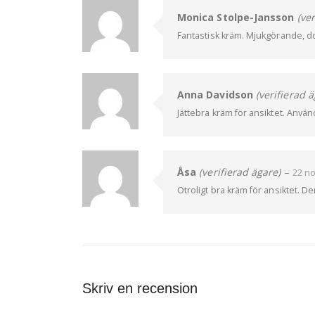
Monica Stolpe-Jansson
(ve
Fantastisk kräm. Mjukgörande, d
Anna Davidson
(verifierad ä
Jättebra kräm för ansiktet. Använ
Åsa
(verifierad ägare)
–
22 n
Otroligt bra kräm för ansiktet. D
Skriv en recension