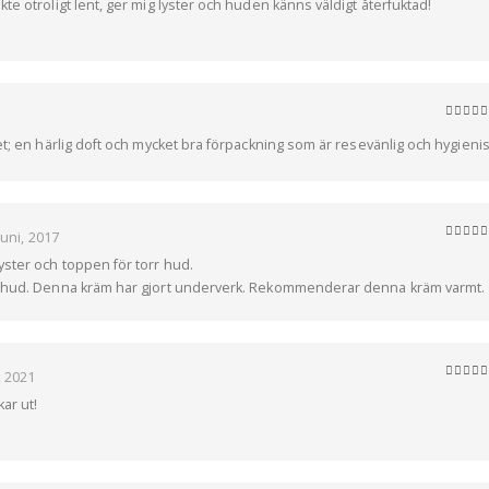
e otroligt lent, ger mig lyster och huden känns väldigt återfuktad!
5
av 5
et; en härlig doft och mycket bra förpackning som är resevänlig och hygienis
juni, 2017
5
av 5
ster och toppen för torr hud.
g hud. Denna kräm har gjort underverk. Rekommenderar denna kräm varmt.
, 2021
5
av 5
ar ut!