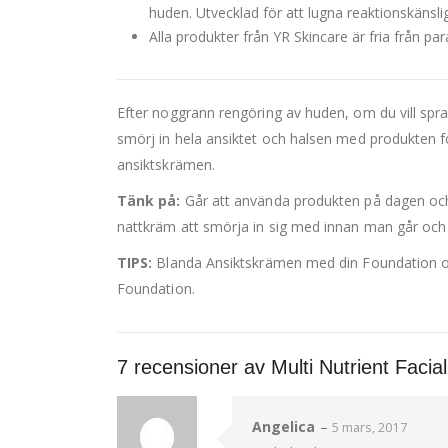
huden. Utvecklad för att lugna reaktionskänsli
Alla produkter från YR Skincare är fria från pa
Efter noggrann rengöring av huden, om du vill spra
smörj in hela ansiktet och halsen med produkten för 
ansiktskrämen.
Tänk på:
Går att använda produkten på dagen och
nattkräm att smörja in sig med innan man går och 
TIPS:
Blanda Ansiktskrämen med din Foundation om 
Foundation.
7 recensioner av
Multi Nutrient Faci
Angelica
–
5 mars, 2017