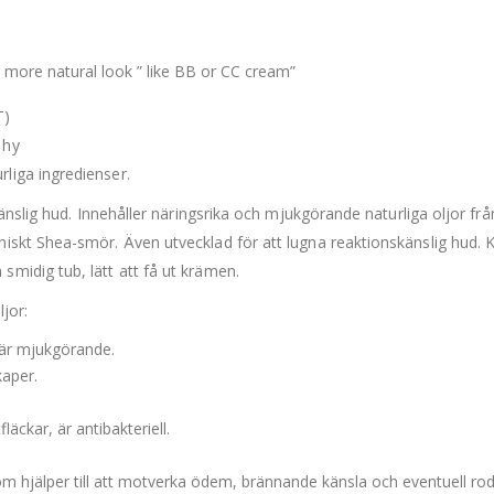
 more natural look ” like BB or CC cream”
)
 hy
liga ingredienser.
känslig hud. Innehåller näringsrika och mjukgörande naturliga oljor frå
niskt Shea-smör. Även utvecklad för att lugna reaktionskänslig hud. 
midig tub, lätt att få ut krämen.
jor:
 är mjukgörande.
aper.
äckar, är antibakteriell.
.
om hjälper till att motverka ödem, brännande känsla och eventuell rod