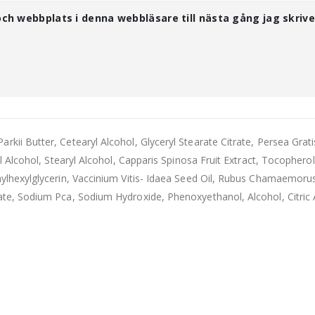
ch webbplats i denna webbläsare till nästa gång jag skrive
rkii Butter, Cetearyl Alcohol, Glyceryl Stearate Citrate, Persea Grat
yl Alcohol, Stearyl Alcohol, Capparis Spinosa Fruit Extract, Tocopherol
thylhexylglycerin, Vaccinium Vitis- Idaea Seed Oil, Rubus Chamaemoru
ate, Sodium Pca, Sodium Hydroxide, Phenoxyethanol, Alcohol, Citric 