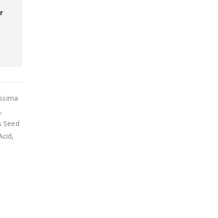
r
issima
,
s Seed
Acid,