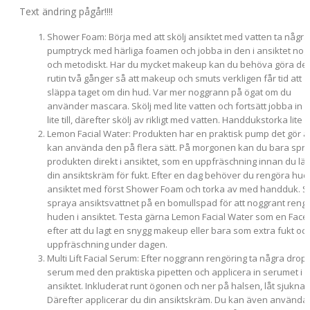
Text ändring pågår!!!!
Shower Foam: Börja med att skölj ansiktet med vatten ta några
pumptryck med härliga foamen och jobba in den i ansiktet nog
och metodiskt. Har du mycket makeup kan du behöva göra de
rutin två gånger så att makeup och smuts verkligen får tid att
släppa taget om din hud. Var mer noggrann på ögat om du
använder mascara. Skölj med lite vatten och fortsätt jobba in d
lite till, därefter skölj av rikligt med vatten. Handdukstorka lite lä
Lemon Facial Water: Produkten har en praktisk pump det gör a
kan använda den på flera sätt. På morgonen kan du bara spr
produkten direkt i ansiktet, som en uppfräschning innan du lä
din ansiktskräm för fukt. Efter en dag behöver du rengöra hud
ansiktet med först Shower Foam och torka av med handduk. 
spraya ansiktsvattnet på en bomullspad för att noggrant reng
huden i ansiktet. Testa gärna Lemon Facial Water som en Face
efter att du lagt en snygg makeup eller bara som extra fukt oc
uppfräschning under dagen.
Multi Lift Facial Serum: Efter noggrann rengöring ta några drop
serum med den praktiska pipetten och applicera in serumet i 
ansiktet. Inkluderat runt ögonen och ner på halsen, låt sjukna 
Därefter applicerar du din ansiktskräm. Du kan även använda