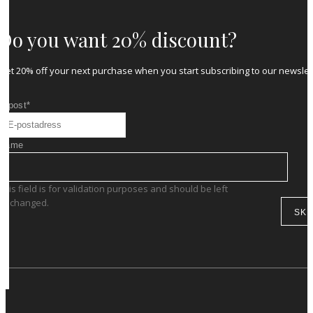
Do you want 20% discount?
Get 20% off your next purchase when you start subscribing to our newslet
E-post
*
Name
This field is for validation purposes and should be left
unchanged.