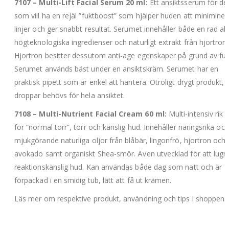
7107 – Multi-Lift Facial Serum 20 ml:
Ett ansiktsserum för de
som vill ha en rejäl ”fuktboost” som hjälper huden att miniminer
linjer och ger snabbt resultat. Serumet innehåller både en rad ak
högteknologiska ingredienser och naturligt extrakt från hjortron.
Hjortron besitter dessutom anti-age egenskaper på grund av fuk
Serumet används bäst under en ansiktskräm. Serumet har en
praktisk pipett som är enkel att hantera. Otroligt drygt produkt, 
droppar behövs för hela ansiktet.
7108 – Multi-Nutrient Facial Cream 60 ml:
Multi-intensiv rik
för “normal torr”, torr och känslig hud. Innehåller näringsrika och
mjukgörande naturliga oljor från blåbär, lingonfrö, hjortron och
avokado samt organiskt Shea-smör. Även utvecklad för att lugn
reaktionskänslig hud. Kan användas både dag som natt och är
förpackad i en smidig tub, lätt att få ut krämen.
Läs mer om respektive produkt, användning och tips i shoppen.