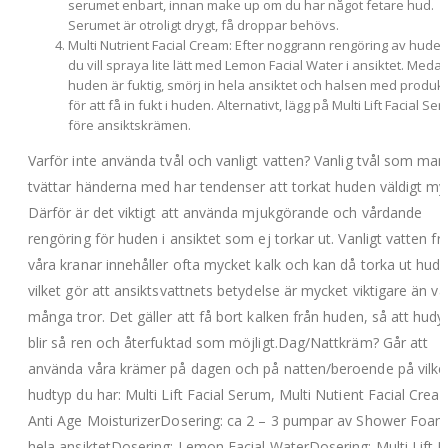
serumet enbart, innan make up om du har något fetare hud.
Serumet är otroligt drygt, få droppar behövs.
Multi Nutrient Facial Cream: Efter noggrann rengöring av hude
du vill spraya lite lätt med Lemon Facial Water i ansiktet. Meda
huden är fuktig, smörj in hela ansiktet och halsen med produk
för att få in fukt i huden. Alternativt, lägg på Multi Lift Facial Se
före ansiktskrämen.
Varför inte använda tvål och vanligt vatten? Vanlig tvål som man
tvättar händerna med har tendenser att torkat huden väldigt my
Därför är det viktigt att använda mjukgörande och vårdande
rengöring för huden i ansiktet som ej torkar ut. Vanligt vatten fr
våra kranar innehåller ofta mycket kalk och kan då torka ut hude
vilket gör att ansiktsvattnets betydelse är mycket viktigare än v
många tror. Det gäller att få bort kalken från huden, så att hudy
blir så ren och återfuktad som möjligt.Dag/Nattkräm? Går att
använda våra krämer på dagen och på natten/beroende på vilke
hudtyp du har: Multi Lift Facial Serum, Multi Nutient Facial Cre
Anti Age MoisturizerDosering: ca 2 – 3 pumpar av Shower Foam t
hela ansiktetDosering: Lemon Facial WaterDosering: Multi Lift F