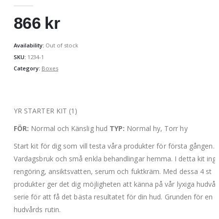
0
out of 5
866
kr
Availability:
Out of stock
SKU:
1234-1
Category:
Boxes
YR STARTER KIT (1)
FÖR:
Normal och Känslig hud
TYP:
Normal hy, Torr hy
Start kit för dig som vill testa våra produkter för första gången.
Vardagsbruk och små enkla behandlingar hemma. I detta kit ing
rengöring, ansiktsvatten, serum och fuktkräm. Med dessa 4 st
produkter ger det dig möjligheten att känna på vår lyxiga hudvå
serie för att få det bästa resultatet för din hud. Grunden för en 
hudvårds rutin.