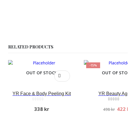
RELATED PRODUCTS
-15%
OUT OF STOCK
OUT OF STO
YR Face & Body Peeling Kit
YR Beauty Age 
0
out of 5
5.00
out of 5
Origi
338
kr
422
k
498
kr
price
was:
498 k