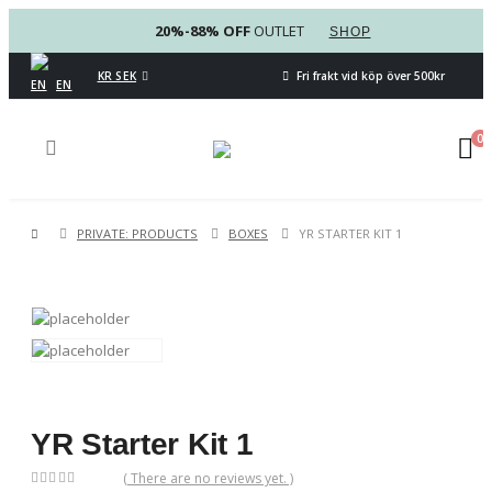
20%-88% OFF
OUTLET
SHOP
KR SEK
Fri frakt vid köp över 500kr
EN
0
PRIVATE: PRODUCTS
BOXES
YR STARTER KIT 1
YR Starter Kit 1
( There are no reviews yet. )