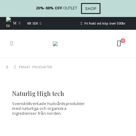
20%-88% OFF
OUTLET
SHOP
SE
KR SEK
Fri frakt vid köp över 500kr
0
PRIVAT: PRODUKTER
Naturlig High tech
Svensktillverkade hudvårdsprodukter
med naturliga och organiska
ingredienser från norden.