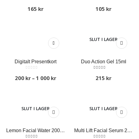
5.00
out of 5
5.00
out of 5
165
kr
105
kr
SLUT I LAGER
Digitalt Presentkort
Duo Action Gel 15ml
0
out of 5
5.00
out of 5
200
kr
–
1 000
kr
215
kr
SLUT I LAGER
SLUT I LAGER
Lemon Facial Water 200ml
Multi Lift Facial Serum 20ml