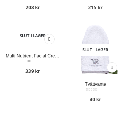
5.00
out of 5
5.00
out of 5
208
kr
215
kr
SLUT I LAGER
SLUT I LAGER
Multi Nutrient Facial Cream 60ml
5.00
out of 5
339
kr
Tvättvante
0
out of 5
40
kr