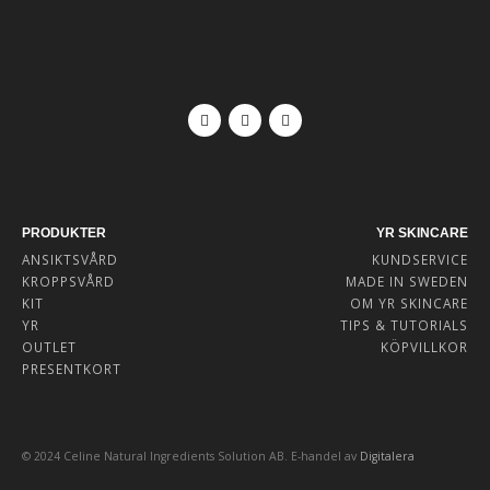
PRODUKTER
YR SKINCARE
ANSIKTSVÅRD
KUNDSERVICE
KROPPSVÅRD
MADE IN SWEDEN
KIT
OM YR SKINCARE
YR
TIPS & TUTORIALS
OUTLET
KÖPVILLKOR
PRESENTKORT
© 2024 Celine Natural Ingredients Solution AB. E-handel av
Digitalera