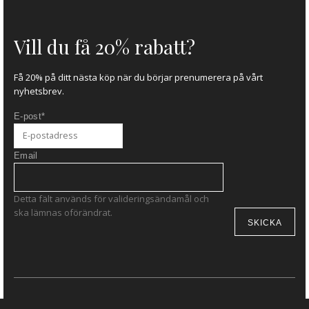
Vill du få 20% rabatt?
Få 20% på ditt nästa köp när du börjar prenumerera på vårt
nyhetsbrev.
E-post
*
Email
Detta fält används för valideringsändamål och
ska lämnas oförändrat.